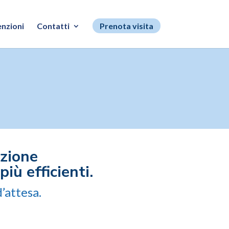
nzioni
Contatti
Prenota visita
azione
iù efficienti.
’attesa.