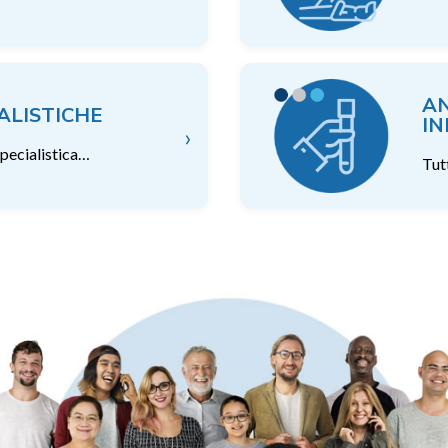
AN
IALISTICHE
IN
›
specialistica…
Tutt