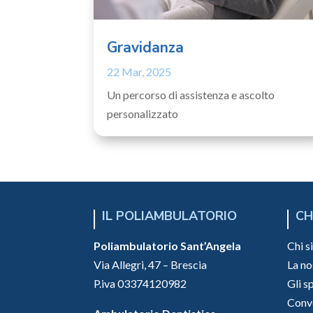
Gravidanza
22 Mar, 2025
Un percorso di assistenza e ascolto
personalizzato
IL POLIAMBULATORIO
CH
Poliambulatorio Sant’Angela
Chi 
Via Allegri, 47 – Brescia
La no
P.iva 03374120982
Gli s
Conv