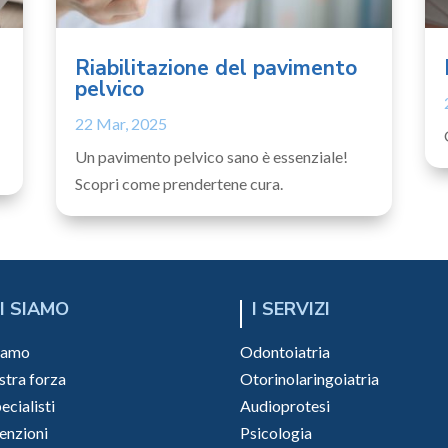
Riabilitazione del pavimento
pelvico
22 Mar, 2025
Un pavimento pelvico sano è essenziale!
Scopri come prendertene cura.
I SIAMO
I SERVIZI
siamo
Odontoiatria
stra forza
Otorinolaringoiatria
pecialisti
Audioprotesi
enzioni
Psicologia